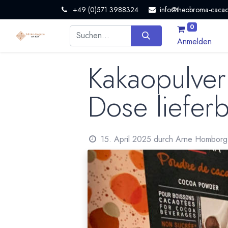
+49 (0)571 3988324
info@theobroma-cacao
0
Anmelden
Kakaopulver
Dose liefer
15. April 2025
durch
Arne Homborg