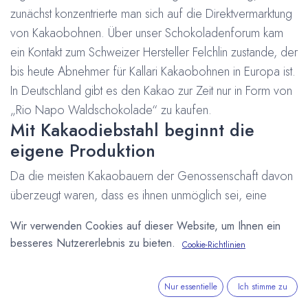
zunächst konzentrierte man sich auf die Direktvermarktung
von Kakaobohnen. Über unser
Schokoladenforum kam
ein Kontakt zum Schweizer Hersteller Felchlin zustande, der
bis heute Abnehmer für Kallari Kakaobohnen in Europa ist.
In Deutschland gibt es den Kakao zur Zeit nur in Form von
„Rio Napo Waldschokolade“ zu kaufen.
Mit Kakaodiebstahl beginnt die
eigene Produktion
Da die meisten Kakaobauern der Genossenschaft davon
überzeugt waren, dass es ihnen unmöglich sei, eine
eigene Schokolade auf den Markt zu bringen, wollten sie
Wir verwenden Cookies auf dieser Website, um Ihnen ein
auch keine Kakaobohnen zur Verfügung stellen um einen
besseres Nutzererlebnis zu bieten.
Cookie-Richtlinien
Versuch zu starten. Daraufhin stahl einer der Arbeiter,
Carlos Pozo, heute Direktor der Comerzialisacion, einen
Nur essentielle
Ich stimme zu
Zentner Kakaobohnen und machte sich auf den Weg, mit