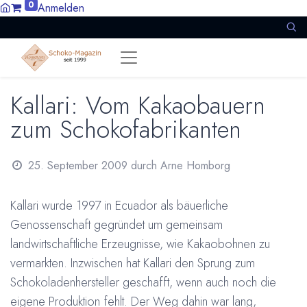
0
Anmelden
Kallari: Vom Kakaobauern
zum Schokofabrikanten
25. September 2009
durch
Arne Homborg
Kallari wurde 1997 in Ecuador als bäuerliche
Genossenschaft gegründet um gemeinsam
landwirtschaftliche Erzeugnisse, wie Kakaobohnen zu
vermarkten. Inzwischen hat Kallari den Sprung zum
Schokoladenhersteller geschafft, wenn auch noch die
eigene Produktion fehlt. Der Weg dahin war lang,