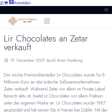
0
Anmelden
Lir Chocolates an Zetar
verkauft
19. Dezember 2007
durch
Arne Homborg
Der irische Premiumhersteller Lir Chocolates wurde für 8
Millionen Euro an das britische Süßwarenunternehmen
Zetar verkauft. Während Zetar vor allem im Private Label
Bereich aktiv ist, bietet Lir Chocolates vor allem Pralinen
unter der eigenen Marke an. Lir Chocolates wurde 1987
gegründet und hat seinen Sitz in Navan bei Dublin. Mit der