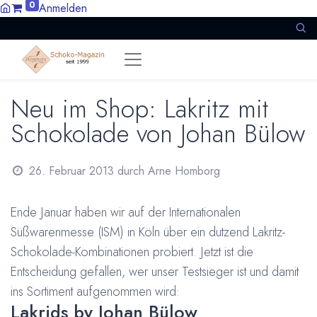
0
Anmelden
Neu im Shop: Lakritz mit
Schokolade von Johan Bülow
26. Februar 2013
durch
Arne Homborg
Ende Januar haben wir auf der Internationalen
Süßwarenmesse (ISM) in Köln über ein dutzend Lakritz-
Schokolade-Kombinationen probiert. Jetzt ist die
Entscheidung gefallen, wer unser Testsieger ist und damit
ins Sortiment aufgenommen wird:
Lakrids by Johan Bülow