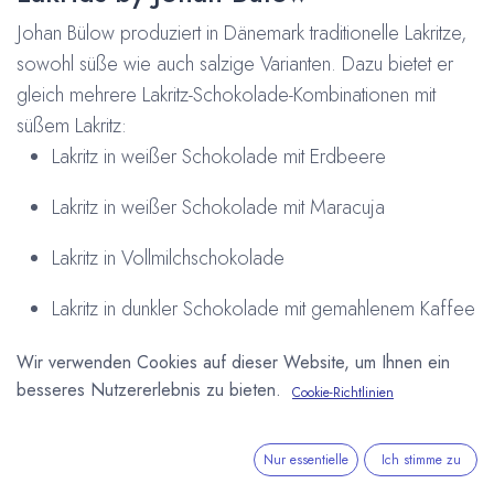
Johan Bülow produziert in Dänemark traditionelle Lakritze,
sowohl süße wie auch salzige Varianten. Dazu bietet er
gleich mehrere Lakritz-Schokolade-Kombinationen mit
süßem Lakritz:
Lakritz in weißer Schokolade mit Erdbeere
Lakritz in weißer Schokolade mit Maracuja
Lakritz in Vollmilchschokolade
Lakritz in dunkler Schokolade mit gemahlenem Kaffee
Wir verwenden Cookies auf dieser Website, um Ihnen ein
Alle Schoko-Lakritze und auch pure Lakritze von Johan
besseres Nutzererlebnis zu bieten.
Cookie-Richtlinien
Bülow finden Sie jetzt in unserem Onlineshop:
Lakritz mit
Schokolade - Lakrids by Johan Bülow
Arne Homborg
26. Februar 2013
Nur essentielle
Ich stimme zu