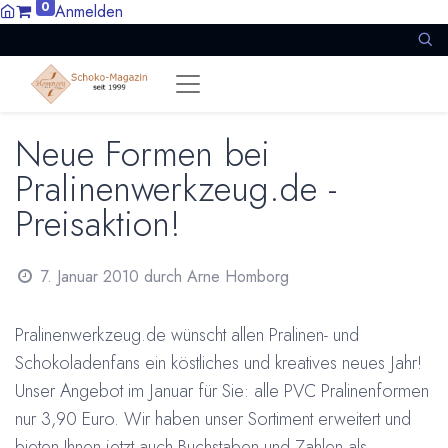
0
Anmelden
Neue Formen bei
Pralinenwerkzeug.de -
Preisaktion!
7. Januar 2010
durch
Arne Homborg
Pralinenwerkzeug.de wünscht allen Pralinen- und
Schokoladenfans ein köstliches und kreatives neues Jahr!
Unser Angebot im Januar für Sie: alle PVC Pralinenformen
nur 3,90 Euro. Wir haben unser Sortiment erweitert und
bieten Ihnen jetzt auch Buchstaben und Zahlen als