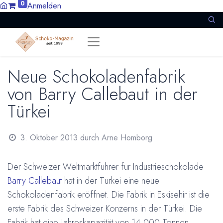
0
Anmelden
Neue Schokoladenfabrik
von Barry Callebaut in der
Türkei
3. Oktober 2013
durch
Arne Homborg
Der Schweizer Weltmarktführer für Industrieschokolade
Barry Callebaut
hat in der Türkei eine neue
Schokoladenfabrik eröffnet. Die Fabrik in Eskisehir ist die
erste Fabrik des Schweizer Konzerns in der Türkei. Die
Fabrik hat eine Jahreskapazität von 14.000 Tonnen