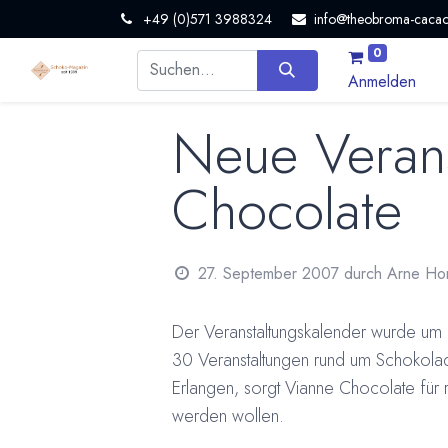
+49 (0)571 3988324
info@theobroma-cacao
0
Anmelden
Neue Verans
Chocolate
27. September 2007
durch
Arne Ho
Der
Veranstaltungskalender wurde um 
30 Veranstaltungen rund um Schokol
Erlangen, sorgt Vianne Chocolate für 
werden wollen.