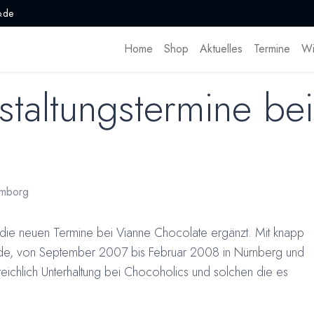
.de
Home
Shop
Aktuelles
Termine
Wi
taltungstermine be
mborg
die neuen Termine bei Vianne Chocolate ergänzt. Mit knapp
ade, von September 2007 bis Februar 2008 in Nürnberg und
reichlich Unterhaltung bei Chocoholics und solchen die es