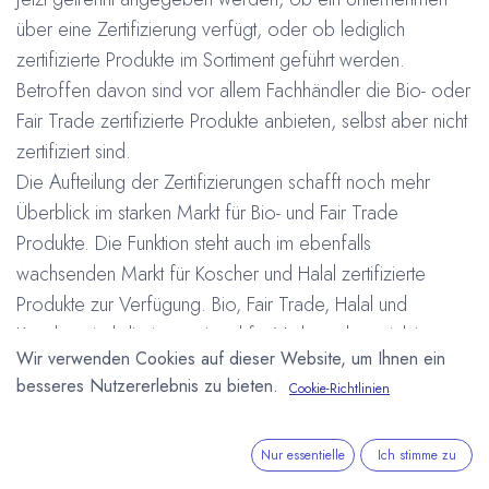
über eine Zertifizierung verfügt, oder ob lediglich
zertifizierte Produkte im Sortiment geführt werden.
Betroffen davon sind vor allem Fachhändler die Bio- oder
Fair Trade zertifizierte Produkte anbieten, selbst aber nicht
zertifiziert sind.
Die Aufteilung der Zertifizierungen schafft noch mehr
Überblick im starken Markt für Bio- und Fair Trade
Produkte. Die Funktion steht auch im ebenfalls
wachsenden Markt für Koscher und Halal zertifizierte
Produkte zur Verfügung. Bio, Fair Trade, Halal und
Koscher sind die international für Verbraucher wichtigsten
Wir verwenden Cookies auf dieser Website, um Ihnen ein
Label, wenn es um Kaufentscheidungen geht.
besseres Nutzererlebnis zu bieten.
Arne Homborg
Cookie-Richtlinien
5. November 2007
Nur essentielle
Ich stimme zu
DIESEN BEITRAG TEILEN