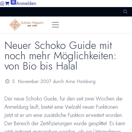
0
Anmelden
Neuer Schoko Guide mit
noch mehr Möglichkeiten:
von Bio bis Halal
5. November 2007
durch
Arne Homborg
Der
neue Schoko Guide, für den seit zwei Wochen die
Anmeldung läuft, bietet eine Vielzahl neuer Funktionen.
Jetzt ist er um eine zusätzliche Funktion erweitert worden.
Der Bereich der Zertifizierungen wurde gesplittet. Es kann
jetzt getrennt angegeben werden, ob ein Unternehmen