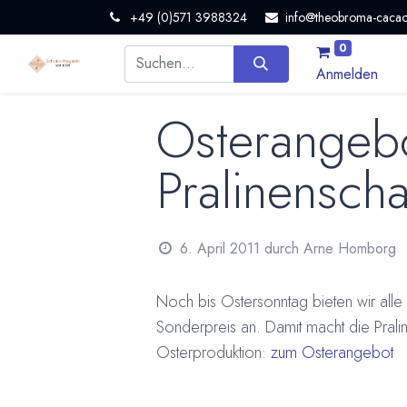
+49 (0)571 3988324
info@theobroma-cacao
0
Anmelden
Osterangebo
Pralinensch
6. April 2011
durch
Arne Homborg
Noch bis Ostersonntag bieten wir alle
Sonderpreis an. Damit macht die Prali
Osterproduktion:
zum Osterangebot