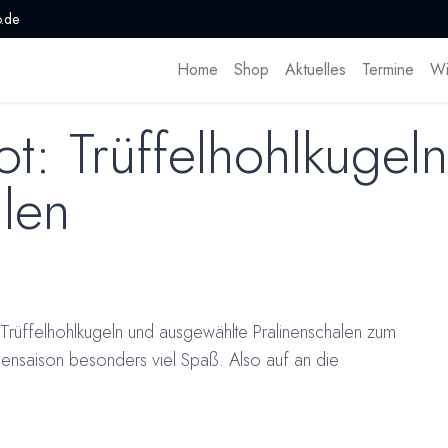
.de
Home
Shop
Aktuelles
Termine
Wi
t: Trüffelhohlkugel
alen
 Trüffelhohlkugeln und ausgewählte Pralinenschalen zum
nensaison besonders viel Spaß. Also auf an die