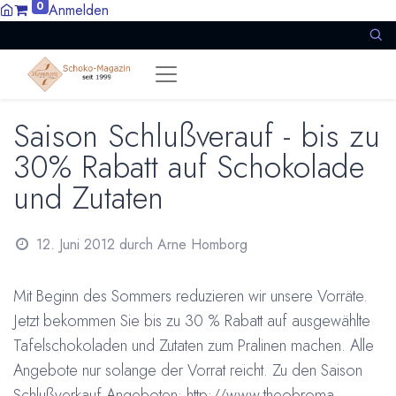
0
Anmelden
Saison Schlußverauf - bis zu
30% Rabatt auf Schokolade
und Zutaten
12. Juni 2012
durch
Arne Homborg
Mit Beginn des Sommers reduzieren wir unsere Vorräte.
Jetzt bekommen Sie bis zu 30 % Rabatt auf ausgewählte
Tafelschokoladen und Zutaten zum Pralinen machen. Alle
Angebote nur solange der Vorrat reicht. Zu den Saison
Schlußverkauf Angeboten:
http://www.theobroma-