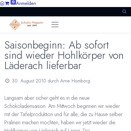
0
Anmelden
Saisonbeginn: Ab sofort
sind wieder Hohlkörper von
Läderach lieferbar
30. August 2010
durch
Arne Homborg
Langsam aber sicher geht es in die neue
Schokoladensaison. Am Mittwoch beginnen wir wieder
mit der Tafelproduktion und für alle, die zu Hause selber
Pralinen machen möchten, haben wir jetzt wieder die
Hohlkörper von Läderach auf Lager. Die