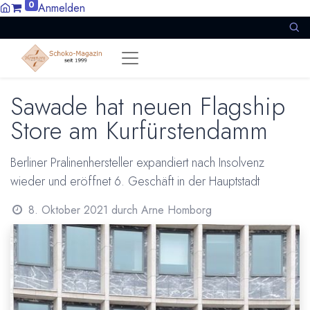
0
Anmelden
Sawade hat neuen Flagship
Store am Kurfürstendamm
Berliner Pralinenhersteller expandiert nach Insolvenz
wieder und eröffnet 6. Geschäft in der Hauptstadt
8. Oktober 2021
durch
Arne Homborg