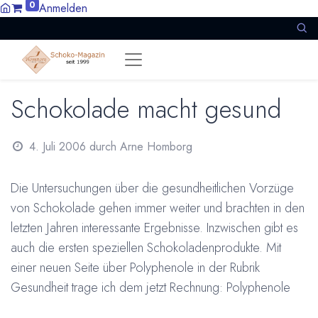
0
Anmelden
Schokolade macht gesund
4. Juli 2006
durch
Arne Homborg
Die Untersuchungen über die gesundheitlichen Vorzüge
von Schokolade gehen immer weiter und brachten in den
letzten Jahren interessante Ergebnisse. Inzwischen gibt es
auch die ersten speziellen Schokoladenprodukte. Mit
einer neuen Seite über Polyphenole in der Rubrik
Gesundheit trage ich dem jetzt Rechnung: Polyphenole