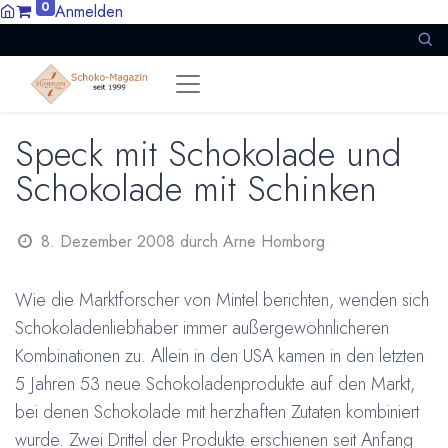
0
Anmelden
Speck mit Schokolade und
Schokolade mit Schinken
8. Dezember 2008
durch
Arne Homborg
Wie die Marktforscher von Mintel berichten, wenden sich
Schokoladenliebhaber immer außergewöhnlicheren
Kombinationen zu. Allein in den USA kamen in den letzten
5 Jahren 53 neue Schokoladenprodukte auf den Markt,
bei denen Schokolade mit herzhaften Zutaten kombiniert
wurde. Zwei Drittel der Produkte erschienen seit Anfang