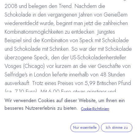
2008 und belegen den Trend. Nachdem die
Schokolade in den vergangenen Jahren von Genießern
wiederentdeckt wurde, beginnt man jetzt die zahlreichen
Kombinationsmöglichkeiten zu entdecken. Jüngstes
Beispiel sind die Kombination von Speck mit Schokolade
und Schokolade mit Schinken. So war der mit Schokolade
überzogene Speck, den der US-Schokoladenhersteller
Vosges (Chicago) vor kurzem an die vier Geschäfte von
Selfridge's in London lieferte innerhalb von 48 Stunden
ausverkauft. Trotz eines Preises von 5,99 Britischen Pfund
(ca. 7,10 Euro). Mit 6,00 Euro etwas günstiger und
ebenso gefragt ist die einzige zur Zeit auf dem deutschen
Wir verwenden Cookies auf dieser Website, um Ihnen ein
besseres Nutzererlebnis zu bieten.
Markt erhältliche Schokoladen-Schinken Kombination. Eine
Cookie-Richtlinien
Edelschokolade aus Sao Thomé Kakao, wahlweise mit
Schinken, oder mit Schinken und Rosa Pfeffer, hergestellt
Nur essentielle
Ich stimme zu
von Kiki's Pralinenwelt und erstmals auf dem Paderborner