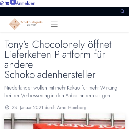
0
Anmelden
Tony’s Chocolonely öffnet
Lieferketten Plattform für
andere
Schokoladenhersteller
Niederländer wollen mit mehr Kakao für mehr Wirkung
bei der Verbesserung in den Anbauländern sorgen
28. Januar 2021
durch
Arne Homborg