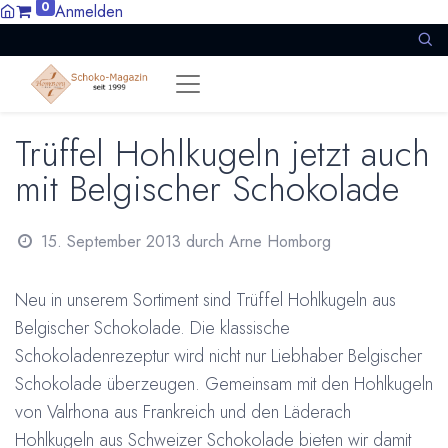
0
Anmelden
Trüffel Hohlkugeln jetzt auch
mit Belgischer Schokolade
15. September 2013
durch
Arne Homborg
Neu in unserem Sortiment sind Trüffel Hohlkugeln aus
Belgischer Schokolade. Die klassische
Schokoladenrezeptur wird nicht nur Liebhaber Belgischer
Schokolade überzeugen. Gemeinsam mit den Hohlkugeln
von Valrhona aus Frankreich und den Läderach
Hohlkugeln aus Schweizer Schokolade bieten wir damit