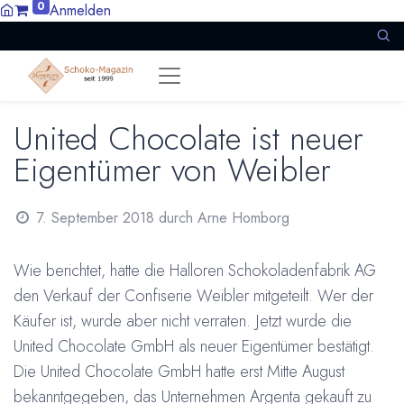
0
Anmelden
United Chocolate ist neuer
Eigentümer von Weibler
7. September 2018
durch
Arne Homborg
Wie berichtet, hatte die Halloren Schokoladenfabrik AG
den Verkauf der Confiserie Weibler mitgeteilt. Wer der
Käufer ist, wurde aber nicht verraten. Jetzt wurde die
United Chocolate GmbH als neuer Eigentümer bestätigt.
Die United Chocolate GmbH hatte erst Mitte August
bekanntgegeben, das Unternehmen Argenta gekauft zu