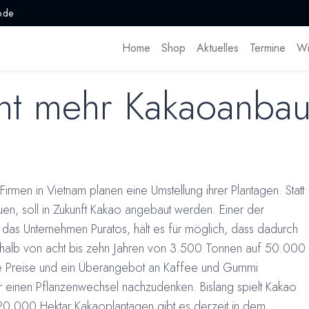
.de
Home
Shop
Aktuelles
Termine
Wi
nt mehr Kakaoanba
 Firmen in Vietnam planen eine Umstellung ihrer Plantagen. Statt
n, soll in Zukunft Kakao angebaut werden. Einer der
das Unternehmen Puratos, hält es für möglich, dass dadurch
rhalb von acht bis zehn Jahren von 3.500 Tonnen auf 50.000
e Preise und ein Überangebot an Kaffee und Gummi
er einen Pflanzenwechsel nachzudenken. Bislang spielt Kakao
a 20.000 Hektar Kakaoplantagen gibt es derzeit in dem