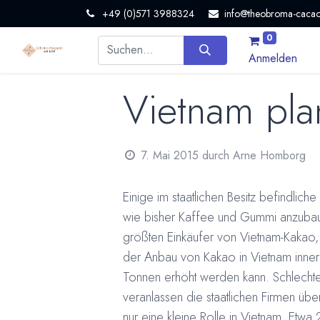
+49 (0)571 3988324
info@theobroma-cacao
0
Anmelden
Vietnam pla
7. Mai 2015
durch
Arne Homborg
Einige im staatlichen Besitz befindliche
wie bisher Kaffee und Gummi anzubaue
größten Einkäufer von Vietnam-Kakao, 
der Anbau von Kakao in Vietnam inne
Tonnen erhöht werden kann. Schlecht
veranlassen die staatlichen Firmen üb
nur eine kleine Rolle in Vietnam. Etw