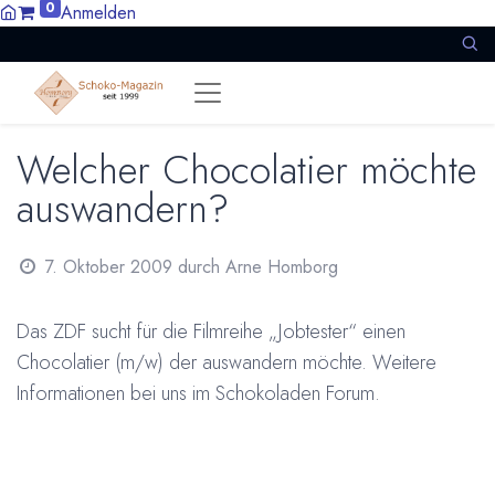
0
Anmelden
Welcher Chocolatier möchte
auswandern?
7. Oktober 2009
durch
Arne Homborg
Das ZDF sucht für die Filmreihe „Jobtester“ einen
Chocolatier (m/w) der auswandern möchte. Weitere
Informationen bei uns im
Schokoladen Forum.