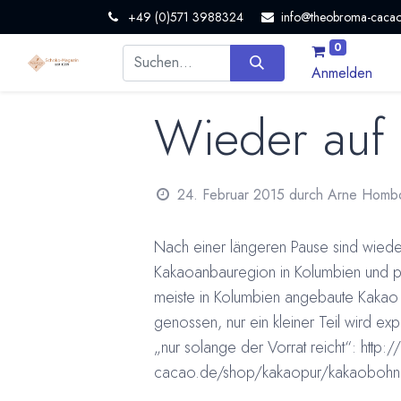
+49 (0)571 3988324
info@theobroma-cacao
0
Anmelden
Wieder auf
24. Februar 2015
durch
Arne Homb
Nach einer längeren Pause sind wiede
Kakaoanbauregion in Kolumbien und pr
meiste in Kolumbien angebaute Kakao b
genossen, nur ein kleiner Teil wird ex
„nur solange der Vorrat reicht“:
http:
cacao.de/shop/kakaopur/kakaobohne