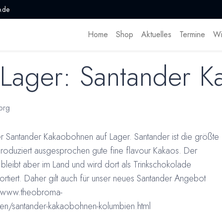
.de
Home
Shop
Aktuelles
Termine
Wi
 Lager: Santander 
org
r Santander Kakaobohnen auf Lager. Santander ist die größte
oduziert ausgesprochen gute fine flavour Kakaos. Der
leibt aber im Land und wird dort als Trinkschokolade
portiert. Daher gilt auch für unser neues Santander Angebot
//www.theobroma-
n/santander-kakaobohnen-kolumbien.html