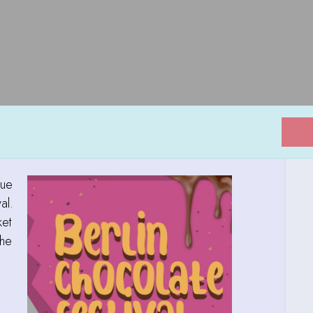
rue
al.
ket
che