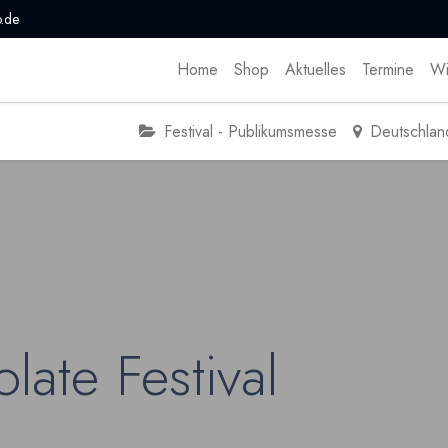
.de
Home
Shop
Aktuelles
Termine
Wi
Festival - Publikumsmesse
Deutschlan
late Festival