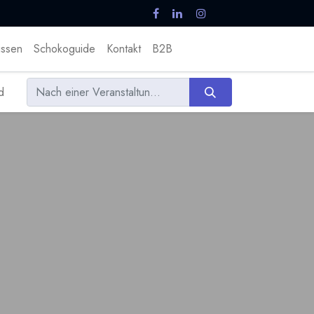
ssen
Schokoguide
Kontakt
B2B
d