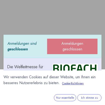
Anmeldungen sind
Anmeldungen
geschlossen
geschlossen
Die Weltleitmesse für
Bio-Produkte bietet auch
Wir verwenden Cookies auf dieser Website, um Ihnen ein
einen Überblick über die
besseres Nutzererlebnis zu bieten.
Cookie-Richtlinien
zahlreichen Hersteller von Bio-Schokoladen und Bio-
Pralinen, aber auch über Anbieter von Bio
Halbfabrikaten aller Art.
Nur essentielle
Ich stimme zu