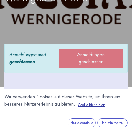
Anmeldungen sind
Anmeldungen
geschlossen
geschlossen
Wir verwenden Cookies auf dieser Website, um Ihnen ein
Zum 11. Mal findet
besseres Nutzererlebnis zu bieten.
Cookie-Richtlinien
2025 die chocolART
on Tour in Wernigerode
Nur essentielle
Ich stimme zu
statt. Die historische