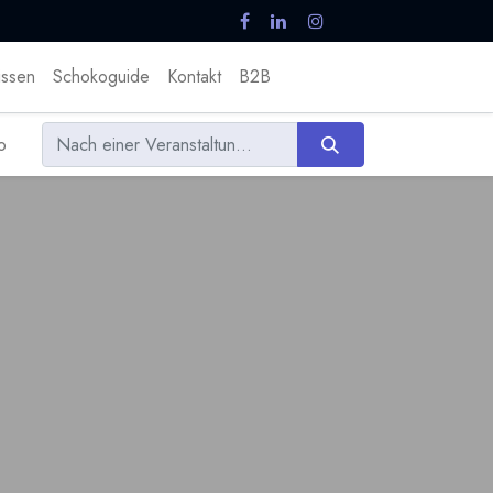
ssen
Schokoguide
Kontakt
B2B
o