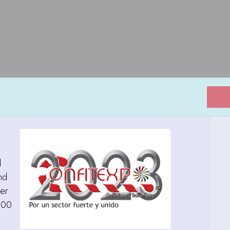
d
nd
er
000