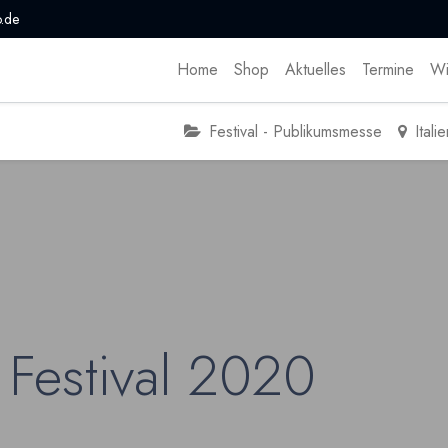
.de
Home
Shop
Aktuelles
Termine
Wi
Festival - Publikumsmesse
Itali
 Festival 2020