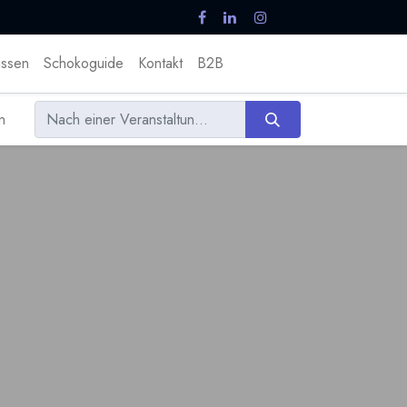
ssen
Schokoguide
Kontakt
B2B
en