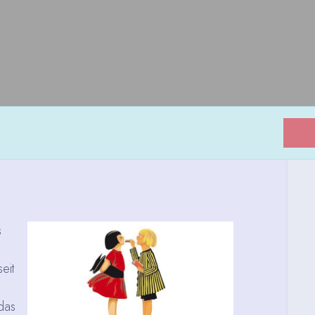
s
eit
das