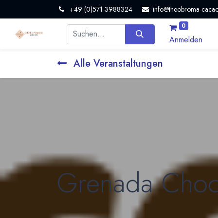
+49 (0)571 3988324
info@theobroma-cacao
0
Anmelden
Alle Veranstaltungen
Grenada Choc