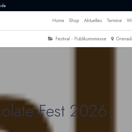
.de
Home
Shop
Aktuelles
Termine
Wi
Festival - Publikumsmesse
Grenad
olate Fest 2026