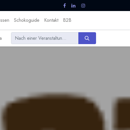
ssen
Schokoguide
Kontakt
B2B
a