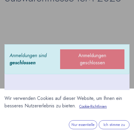
Anmeldungen sind
Anmeldungen
geschlossen
geschlossen
Wir verwenden Cookies auf dieser Website, um Ihnen ein
besseres Nutzererlebnis zu bieten.
Cookie-Richtlinien
Die Internationale
Süßwarenmesse ISM in Köln
gilt als die wichtigste Messe
Nur essentielle
Ich stimme zu
für Schokolade, Snacks,