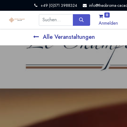
+49 (0)571 3988324
info@theobroma-cacao
0
Anmelden
Alle Veranstaltungen