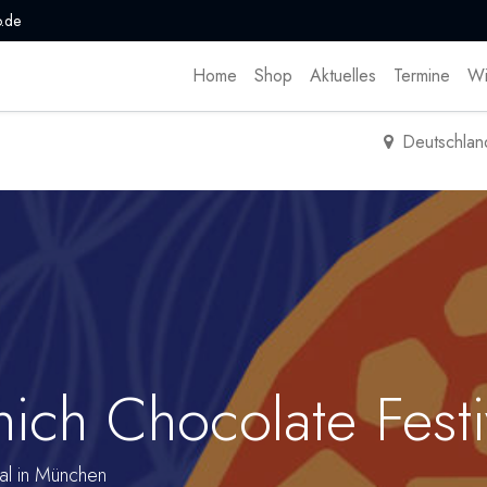
.de
Home
Shop
Aktuelles
Termine
Wi
Deutschlan
h Chocolate Festi
val in München