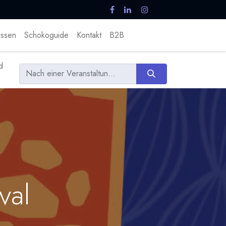
ssen
Schokoguide
Kontakt
B2B
d
val