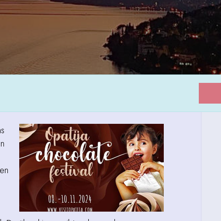
as
en
len