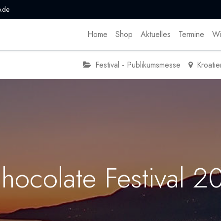
.de
Home
Shop
Aktuelles
Termine
Wi
Festival - Publikumsmesse
Kroatie
Chocolate Festival 