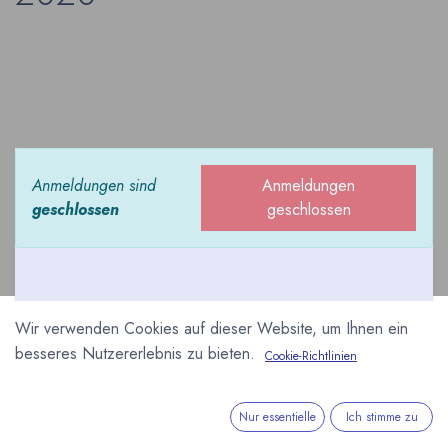
Anmeldungen sind
Anmeldungen
geschlossen
geschlossen
Wir verwenden Cookies auf dieser Website, um Ihnen ein
Der Salon du Chocolat
besseres Nutzererlebnis zu bieten.
Cookie-Richtlinien
Lyon ist ein Ableger des
Salon du Chocolat Paris.
Nur essentielle
Ich stimme zu
Rund 80 internationale