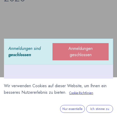
Anmeldungen sind
Anmeldungen
geschlossen
geschlossen
Wir verwenden Cookies auf dieser Website, um Ihnen ein
Die jährliche Ausstellung
besseres Nutzererlebnis zu bieten.
Cookie-Richtlinien
Salon du Chocolat, die
jedes Jahr in Paris und
Nur essentielle
Ich stimme zu
einer wechselnden