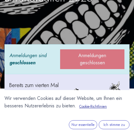
Anmeldungen sind
Anmeldungen
geschlossen
geschlossen
Bereits zum vierten Mal
findet 2025 das
Wir verwenden Cookies auf dieser Website, um Ihnen ein
Schokoladenfestival
besseres Nutzererlebnis zu bieten.
Cookie-Richtlinien
ehrundredlich statt.
Veranstalter ist der
Verein Good Chocolate Hub. Im Zentrum des
Nur essentielle
Ich stimme zu
Festivals steht der Wunsch einer neuen und