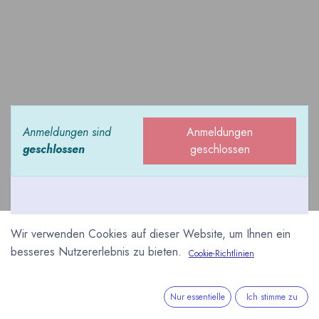
Anmeldungen sind
Anmeldungen
geschlossen
geschlossen
Wir verwenden Cookies auf dieser Website, um Ihnen ein
Die SIGEP in Rimini ist
besseres Nutzererlebnis zu bieten.
Cookie-Richtlinien
die internationale
Fachmesse für Patisserie,
Nur essentielle
Ich stimme zu
Speiseeis, Kaffee, sowie das Konditoren- und