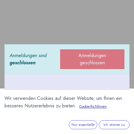
Anmeldungen sind
Anmeldungen
geschlossen
geschlossen
Wir verwenden Cookies auf dieser Website, um Ihnen ein
Die südback in Stuttgart
besseres Nutzererlebnis zu bieten.
Cookie-Richtlinien
ist eine Fachmesse für
das Bäcker- und
Nur essentielle
Ich stimme zu
Konditorenhandwerk.