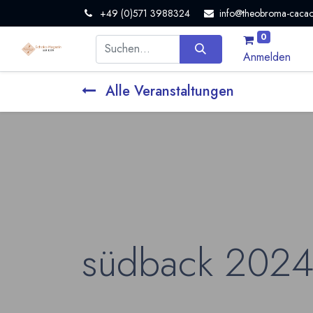
+49 (0)571 3988324
info@theobroma-cacao
0
Anmelden
Alle Veranstaltungen
südback 202