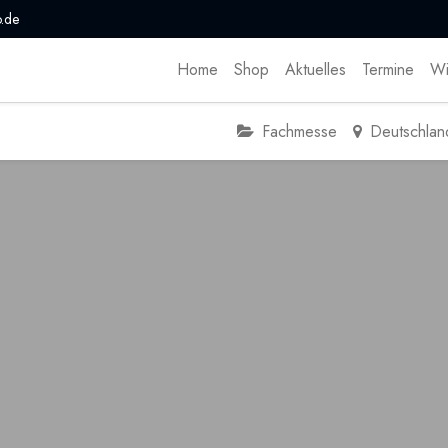
.de
Home
Shop
Aktuelles
Termine
Wi
Fachmesse
Deutschlan
4