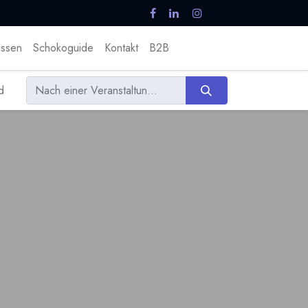
ssen
Schokoguide
Kontakt
B2B
d