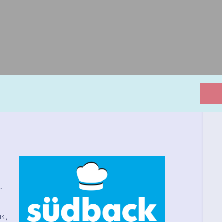
n
ik,