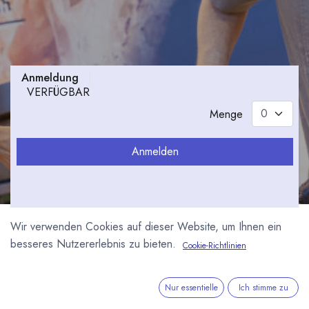
Anmeldung
VERFÜGBAR
Menge
Anmelden
Wir verwenden Cookies auf dieser Website, um Ihnen ein
Die südback in Stuttgart
besseres Nutzererlebnis zu bieten.
Cookie-Richtlinien
ist eine Fachmesse für
das Bäcker- und
Nur essentielle
Ich stimme zu
Konditorenhandwerk.