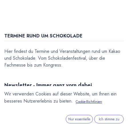
TERMINE RUND UM SCHOKOLADE
Hier findest du Termine und Veranstaltungen rund um Kakao
und Schokolade. Vom Schokoladenfestival, über die
Fachmesse bis zum Kongress.
Newsletter - Immer ganz vorn dabei.
Wir verwenden Cookies auf dieser Website, um Ihnen ein
Sei der Erste, der über die neuesten Nachrichten, Produkte
und Trends informiert wird.
besseres Nutzererlebnis zu bieten.
Cookie-Richtlinien
Abonnieren
Nur essentielle
Ich stimme zu