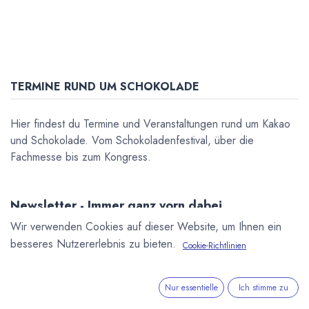
TERMINE RUND UM SCHOKOLADE
Hier findest du Termine und Veranstaltungen rund um Kakao
und Schokolade. Vom Schokoladenfestival, über die
Fachmesse bis zum Kongress.
Newsletter - Immer ganz vorn dabei.
Wir verwenden Cookies auf dieser Website, um Ihnen ein
Sei der Erste, der über die neuesten Nachrichten, Produkte
und Trends informiert wird.
besseres Nutzererlebnis zu bieten.
Cookie-Richtlinien
Abonnieren
Nur essentielle
Ich stimme zu