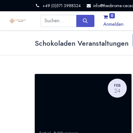
+49 (0)571 3988324
info@theobroma-cacao
0
Anmelden
Schokoladen Veranstaltungen
FEB
24