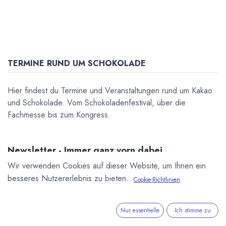
TERMINE RUND UM SCHOKOLADE
Hier findest du Termine und Veranstaltungen rund um Kakao
und Schokolade. Vom Schokoladenfestival, über die
Fachmesse bis zum Kongress.
Newsletter - Immer ganz vorn dabei.
Wir verwenden Cookies auf dieser Website, um Ihnen ein
Sei der Erste, der über die neuesten Nachrichten, Produkte
und Trends informiert wird.
besseres Nutzererlebnis zu bieten.
Cookie-Richtlinien
Abonnieren
Nur essentielle
Ich stimme zu