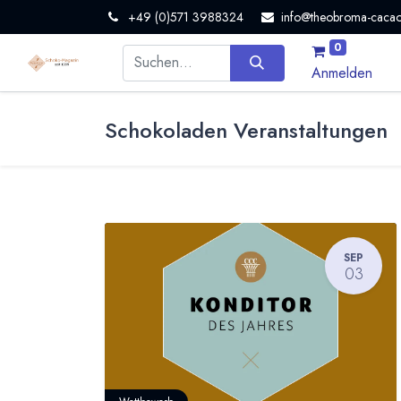
+49 (0)571 3988324
info@theobroma-cacao
0
Anmelden
Schokoladen Veranstaltungen
SEP
03