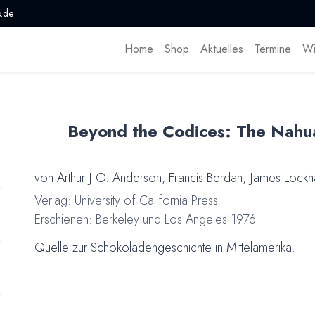
.de
Home
Shop
Aktuelles
Termine
Wi
Beyond the Codices: The Nahua
von Arthur J.O. Anderson, Francis Berdan, James Lockh
Verlag: University of California Press
Erschienen: Berkeley und Los Angeles 1976
Quelle zur Schokoladengeschichte in Mittelamerika.