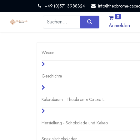
+49 (0)571 3988324
info@theobroma-cacao
0
Anmelden
Wissen
Geschichte
Kakaobaum - Theobroma Cacao L.
Herstellung - Schokolade und Kakao
Spezialschokoladen