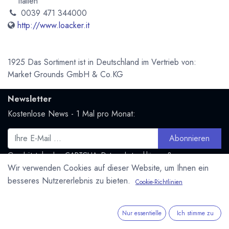
Italien
0039 471 344000
http://www.loacker.it
1925 Das Sortiment ist in Deutschland im Vertrieb von:
Market Grounds GmbH & Co.KG
Newsletter
Kostenlose News - 1 Mal pro Monat:
Abonnieren
Geschützt durch reCAPTCHA,
Datenschutzerklärung
&
Wir verwenden Cookies auf dieser Website, um Ihnen ein
Nutzungsbedingungen
anwenden.
besseres Nutzererlebnis zu bieten.
Cookie-Richtlinien
Social Media
Folge uns und bleibe mit uns in Kontakt:
Nur essentielle
Ich stimme zu
Mastodon.social