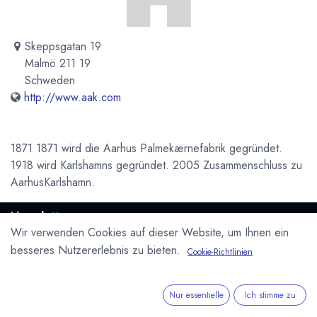
Skeppsgatan 19
Malmö 211 19
Schweden
http://www.aak.com
1871 1871 wird die Aarhus Palmekærnefabrik gegründet.
1918 wird Karlshamns gegründet. 2005 Zusammenschluss zu
AarhusKarlshamn.
Newsletter
Wir verwenden Cookies auf dieser Website, um Ihnen ein
Kostenlose News - 1 Mal pro Monat:
besseres Nutzererlebnis zu bieten.
Cookie-Richtlinien
Abonnieren
Geschützt durch reCAPTCHA,
Datenschutzerklärung
&
Nur essentielle
Ich stimme zu
Nutzungsbedingungen
anwenden.