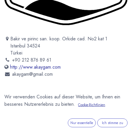
Bakir ve pirinc san. koop. Orkide cad. No2 kat 1
Istanbul 34524
Türkei
+90 212 876 89 61
http://www.akaygam.com
akaygam@gmail.com
1996
Wir verwenden Cookies auf dieser Website, um Ihnen ein
besseres Nutzererlebnis zu bieten.
Cookie-Richtlinien
Newsletter
Kostenlose News - 1 Mal pro Monat:
Nur essentielle
Ich stimme zu