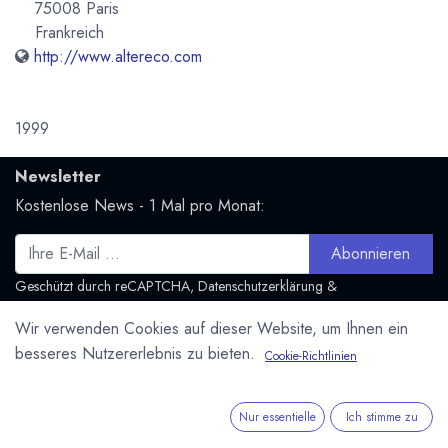
75008 Paris
Frankreich
http://www.altereco.com
1999
Newsletter
Kostenlose News - 1 Mal pro Monat:
Abonnieren
Geschützt durch reCAPTCHA,
Datenschutzerklärung
&
Nutzungsbedingungen
anwenden.
Wir verwenden Cookies auf dieser Website, um Ihnen ein
Social Media
besseres Nutzererlebnis zu bieten.
Cookie-Richtlinien
Folge uns und bleibe mit uns in Kontakt:
Mastodon.social
Nur essentielle
Ich stimme zu