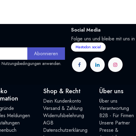
Social Media
Folge uns und bleibe mit uns in
Mastodon.social
Abonnieren
&
Nutzungsbedingungen
anwenden.
oko
Shop & Recht
Über uns
rmation
Dein Kundenkonto
Über uns
rgründe
Versand & Zahlung
Verantwortung
lles Meldungen
Widerrufsbelehrung
B2B - Für Firmen
taltung
en
AGB
Unsere Partner
henbuch
Datenschutzerklärung
Presse &