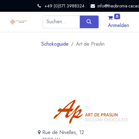
+49 (0)571 3988324
info@theobroma-cacao
0
Anmelden
Schokoguide
Art de Praslin
Rue de Nivelles, 12