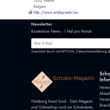
1300 Wavre
Belgien
http://www.artdepraslin.be
Newsletter
Kostenlose News - 1 Mal pro Monat:
Geschützt durch reCAPTCHA,
Datenschutzerklärung
Sch
Info
Hinte
Aktue
Verans
Homborg finest food - Dein Magazin
Branc
und Onlineshop rund um Schokolade,