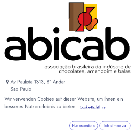
Av Paulista 1313, 8° Andar
Sao Paulo
S/809
Wir verwenden Cookies auf dieser Website, um Ihnen ein
Brasilien
besseres Nutzererlebnis zu bieten.
Cookie-Richtlinien
http://www.abicab.org.br
Nur essentielle
Ich stimme zu
1957 ABICAB ist der Verband der Brasilianischen