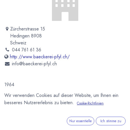
Zürcherstrasse 15
Hedingen 8908
Schweiz
044 761 61 36
http://www.baeckerei-pfyl.ch/
info@baeckerei-pfyl.ch
1964
Wir verwenden Cookies auf dieser Website, um Ihnen ein
Newsletter
besseres Nutzererlebnis zu bieten.
Cookie-Richtlinien
Kostenlose News - 1 Mal pro Monat:
Abonnieren
Nur essentielle
Ich stimme zu